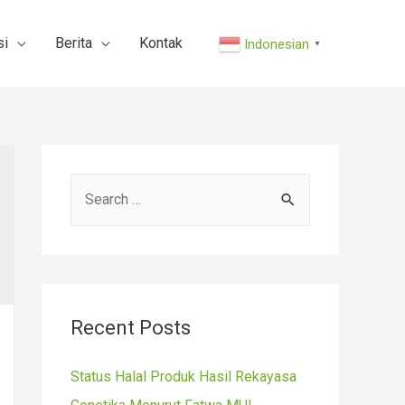
si
Berita
Kontak
Indonesian
▼
S
e
a
r
c
Recent Posts
h
f
Status Halal Produk Hasil Rekayasa
o