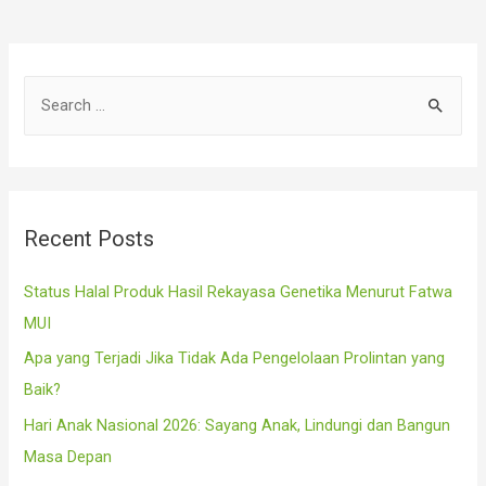
Produksi
Bisa
Hilang
50%
S
e
a
r
c
Recent Posts
h
f
Status Halal Produk Hasil Rekayasa Genetika Menurut Fatwa
o
MUI
r
Apa yang Terjadi Jika Tidak Ada Pengelolaan Prolintan yang
:
Baik?
Hari Anak Nasional 2026: Sayang Anak, Lindungi dan Bangun
Masa Depan