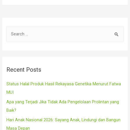
S
e
a
r
c
Recent Posts
h
f
Status Halal Produk Hasil Rekayasa Genetika Menurut Fatwa
o
MUI
r
Apa yang Terjadi Jika Tidak Ada Pengelolaan Prolintan yang
:
Baik?
Hari Anak Nasional 2026: Sayang Anak, Lindungi dan Bangun
Masa Depan