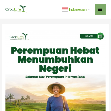
MAI
Indonesian
▼
ME