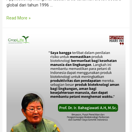
global dari tahun 1996 …
Luasan
Read More »
Area
Tanaman
Bioteknologi
Secara
Global
Dari
Tahun
1996
Sampai
Dengan
Tahun
2019