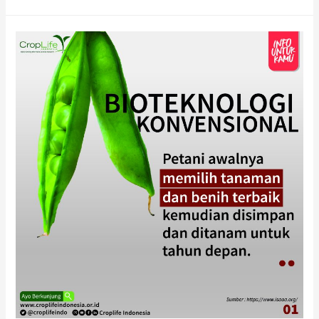
dari
Prof.
Dr.
Ir.
Bahagiawati
A.H,
M.Sc.