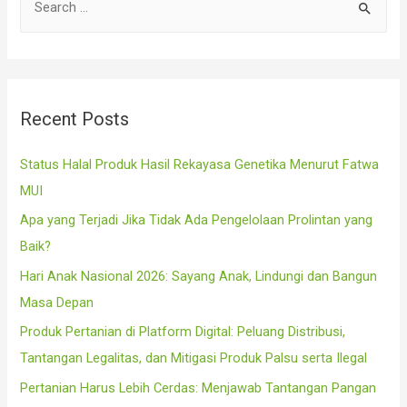
e
a
r
c
Recent Posts
h
f
Status Halal Produk Hasil Rekayasa Genetika Menurut Fatwa
o
MUI
r
Apa yang Terjadi Jika Tidak Ada Pengelolaan Prolintan yang
:
Baik?
Hari Anak Nasional 2026: Sayang Anak, Lindungi dan Bangun
Masa Depan
Produk Pertanian di Platform Digital: Peluang Distribusi,
Tantangan Legalitas, dan Mitigasi Produk Palsu serta Ilegal
Pertanian Harus Lebih Cerdas: Menjawab Tantangan Pangan