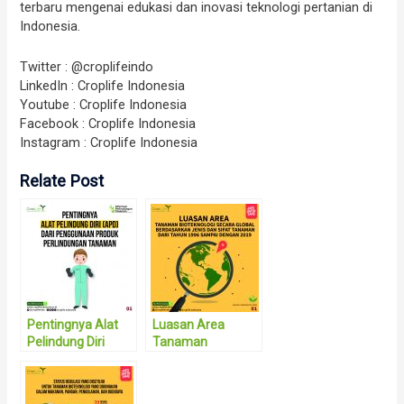
terbaru mengenai edukasi dan inovasi teknologi pertanian di
Indonesia.
Twitter : @croplifeindo
LinkedIn : Croplife Indonesia
Youtube : Croplife Indonesia
Facebook : Croplife Indonesia
Instagram : Croplife Indonesia
Relate Post
Pentingnya Alat
Luasan Area
Pelindung Diri
Tanaman
(APD) dari
Bioteknologi
Penggunaan
Secara Global
Produk
Berdasarkan Jenis