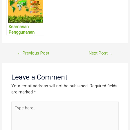
Perlindungan
dan Sifat
Tanaman
Tanaman dari
Tahun 1996
Sampai Dengan
2019
Keamanan
Penggunanan
Produk Rekayasa
Genetika
Post
←
Previous Post
Next Post
→
navigation
Leave a Comment
Your email address will not be published.
Required fields
are marked
*
Type
here..