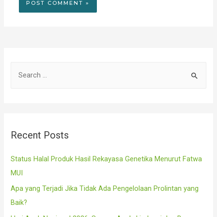
S
e
a
r
c
Recent Posts
h
f
Status Halal Produk Hasil Rekayasa Genetika Menurut Fatwa
o
MUI
r
Apa yang Terjadi Jika Tidak Ada Pengelolaan Prolintan yang
:
Baik?