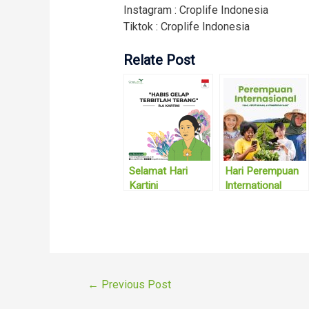
Instagram : Croplife Indonesia
Tiktok : Croplife Indonesia
Relate Post
Selamat Hari
Hari Perempuan
Kartini
International
2025 : Hak,
Kesetaraan, dan
Pemberdayaan.
Post
←
Previous Post
navigation