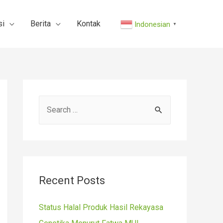
si
Berita
Kontak
Indonesian
▼
S
e
a
r
c
Recent Posts
h
f
Status Halal Produk Hasil Rekayasa
o