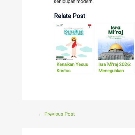
kehidupan modern.
Relate Post
Kenaikan Yesus
Isra Mi’raj 2026:
Kristus
Meneguhkan
Iman dan Disiplin
dalam Kehidupan
Umat
Post
←
Previous Post
navigation