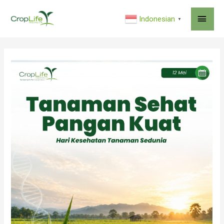
MAI
Indonesian
▼
ME