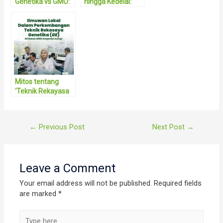
Genetika vs GMO:
hingga Kedelai:
Mengurai
Produk Rekayasa
Miskonsepsi dan
Genetika
Fakta di Balik
(PRG/GMO) yang
Inovasi Pangan
Diam-Diam Dekat
Modern
dengan Kita
Mitos tentang
‘Teknik Rekayasa
Genetika (GE) Milik
Perusahaan Asing’
Post
←
Previous Post
Next Post
→
navigation
Leave a Comment
Your email address will not be published.
Required fields
are marked
*
Type