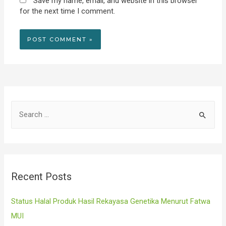
Save my name, email, and website in this browser
for the next time I comment.
S
e
a
r
c
Recent Posts
h
f
Status Halal Produk Hasil Rekayasa Genetika Menurut Fatwa
o
MUI
r