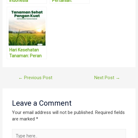
Indonesia
Pertanian:
Menjaga Asa
Pertanian
Indonesia di
Tengah
Perubahan Zaman
Hari Kesehatan
Tanaman: Peran
Bioteknologi
Tanaman dan
Teknik Rekayasa
Post
←
Previous Post
Next Post
→
Genetika dalam
navigation
Menjawab
Tantangan
Pertanian Modern
Leave a Comment
Your email address will not be published.
Required fields
are marked
*
Type