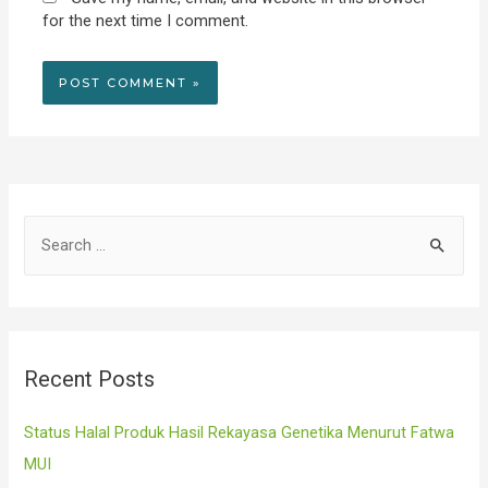
for the next time I comment.
S
e
a
r
c
Recent Posts
h
f
Status Halal Produk Hasil Rekayasa Genetika Menurut Fatwa
o
MUI
r