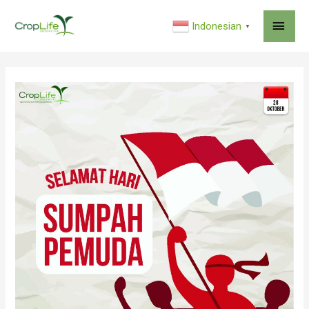
MAI
Indonesian
▼
ME