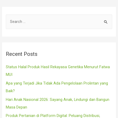
S
e
a
r
c
Recent Posts
h
f
Status Halal Produk Hasil Rekayasa Genetika Menurut Fatwa
o
MUI
r
Apa yang Terjadi Jika Tidak Ada Pengelolaan Prolintan yang
:
Baik?
Hari Anak Nasional 2026: Sayang Anak, Lindungi dan Bangun
Masa Depan
Produk Pertanian di Platform Digital: Peluang Distribusi,