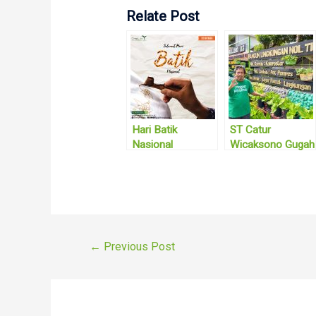
Relate Post
Hari Batik
ST Catur
Nasional
Wicaksono Gugah
Kesadaran
Masyarakat
dengan Bentuk
Gerakan
Ketahanan
Pangan Tingkat
Post
←
Previous Post
RW
navigation