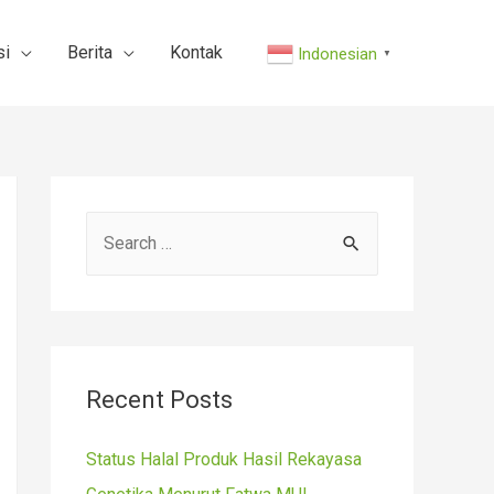
si
Berita
Kontak
Indonesian
▼
S
e
a
r
c
Recent Posts
h
f
Status Halal Produk Hasil Rekayasa
o