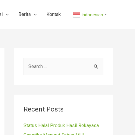
si
Berita
Kontak
Indonesian
▼
S
e
a
r
c
Recent Posts
h
f
Status Halal Produk Hasil Rekayasa
o