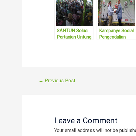
SANTUN Solusi
Kampanye Sosial
Pertanian Untung
Pengendalian
di Kabupaten
Hama dan
Probolinggo
Penyakit Terpadu
Pada Bawang
Merah
Post
←
Previous Post
navigation
Leave a Comment
Your email address will not be publish