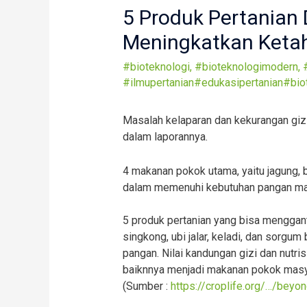
5 Produk Pertania
Meningkatkan Keta
#bioteknologi
,
#bioteknologimodern
,
#ilmupertanian#edukasipertanian#bio
Masalah kelaparan dan kekurangan gizi
dalam laporannya.
4 makanan pokok utama, yaitu jagung,
dalam memenuhi kebutuhan pangan mas
5 produk pertanian yang bisa menggant
singkong, ubi jalar, keladi, dan sorgu
pangan. Nilai kandungan gizi dan nutri
baiknnya menjadi makanan pokok masya
(Sumber :
https://croplife.org/…/beyo