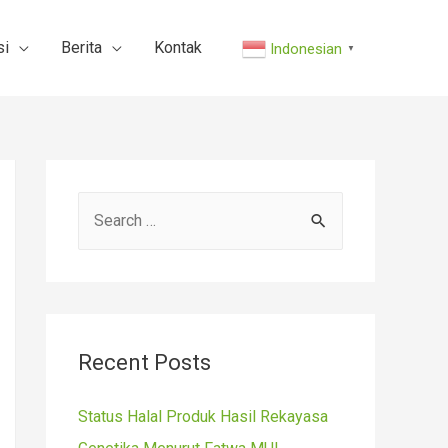
si
Berita
Kontak
Indonesian
▼
S
e
a
r
c
Recent Posts
h
f
Status Halal Produk Hasil Rekayasa
o