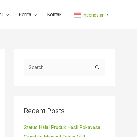
si
Berita
Kontak
Indonesian
▼
S
e
a
r
c
Recent Posts
h
f
Status Halal Produk Hasil Rekayasa
o