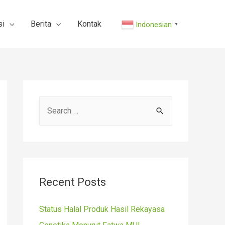
si
Berita
Kontak
Indonesian
▼
S
e
a
r
c
Recent Posts
h
f
Status Halal Produk Hasil Rekayasa
o