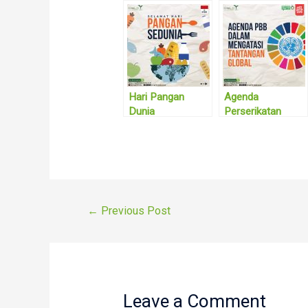
Hari Pangan
Agenda
Dunia
Perserikatan
Bangsa-Bangsa
(PBB) Dalam
Mengatasi
Tantangan Global
Post
←
Previous Post
navigation
Leave a Comment