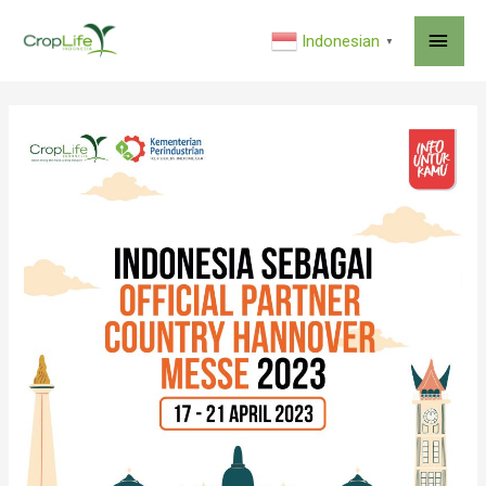
MAI
Indonesian
▼
ME