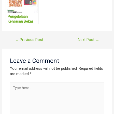
Pengelolaan
Kemasan Bekas
Pakai Sebagai
Bentuk dari
Kepedulian
Post
←
Previous Post
Next Post
→
Lingkungan
navigation
Leave a Comment
Your email address will not be published.
Required fields
are marked
*
Type
here..