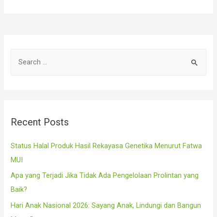
S
e
a
r
c
Recent Posts
h
f
Status Halal Produk Hasil Rekayasa Genetika Menurut Fatwa
o
MUI
r
Apa yang Terjadi Jika Tidak Ada Pengelolaan Prolintan yang
:
Baik?
Hari Anak Nasional 2026: Sayang Anak, Lindungi dan Bangun