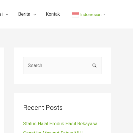
si
Berita
Kontak
Indonesian
▼
S
e
a
r
c
Recent Posts
h
f
Status Halal Produk Hasil Rekayasa
o