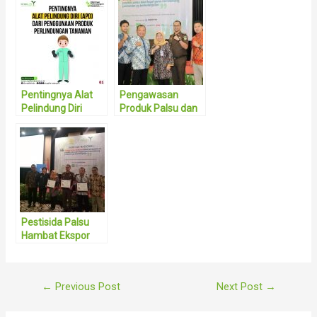
Pentingnya Alat
Pengawasan
Pelindung Diri
Produk Palsu dan
(APD) dari
Ilegal Perlu Sinergi
Penggunaan
Lintas Sektoral
Produk
Perlindungan
Tanaman
Pestisida Palsu
Hambat Ekspor
Komoditas
Pertanian
Post
←
Previous Post
Next Post
→
navigation