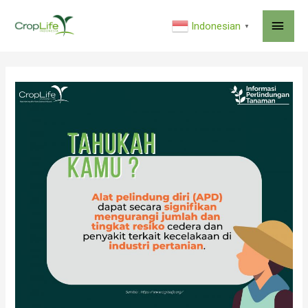
MAI
Indonesian
▼
ME