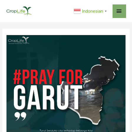
MAI
Indonesian
▼
ME