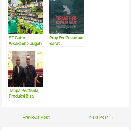
ST Catur
Pray For Pasaman
Wicaksono Gugah
Barat
Kesadaran
Masyarakat
dengan Bentuk
Gerakan
Ketahanan
Pangan Tingkat
RW
Tanpa Pestisida,
Produksi Bisa
Hilang 50%
Post
←
Previous Post
Next Post
→
navigation