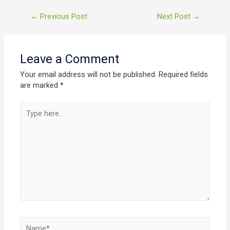
Tahun 1996
Post
←
Previous Post
Next Post
→
Sampai Dengan
navigation
Tahun 2019
Leave a Comment
Your email address will not be published.
Required fields
are marked
*
Type
here..
Name*