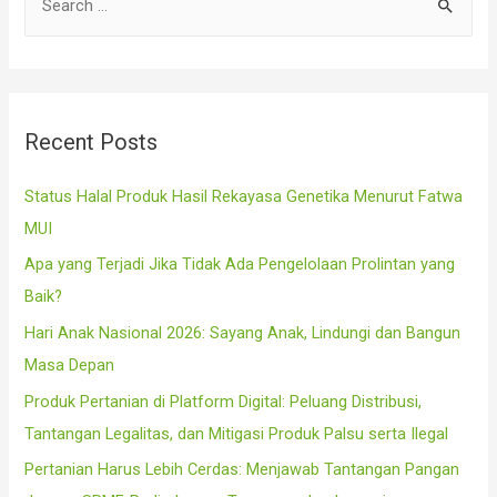
e
a
r
c
Recent Posts
h
f
Status Halal Produk Hasil Rekayasa Genetika Menurut Fatwa
o
MUI
r
Apa yang Terjadi Jika Tidak Ada Pengelolaan Prolintan yang
:
Baik?
Hari Anak Nasional 2026: Sayang Anak, Lindungi dan Bangun
Masa Depan
Produk Pertanian di Platform Digital: Peluang Distribusi,
Tantangan Legalitas, dan Mitigasi Produk Palsu serta Ilegal
Pertanian Harus Lebih Cerdas: Menjawab Tantangan Pangan