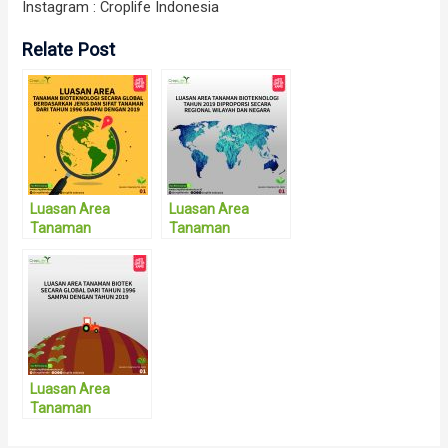
Instagram : Croplife Indonesia
Relate Post
Luasan Area
Luasan Area
Tanaman
Tanaman
Bioteknologi
Bioteknologi dari
Secara Global
Tahun 1996
Berdasarkan Jenis
Hingga 2019 Di
dan Sifat
porposi Secara
Tanaman dari
Regional Wilayah
Tahun 1996
dan Negara
Sampai Dengan
2019
Luasan Area
Tanaman
Bioteknologi
Secara Global Dari