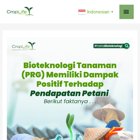
MAI
Indonesian
▼
ME