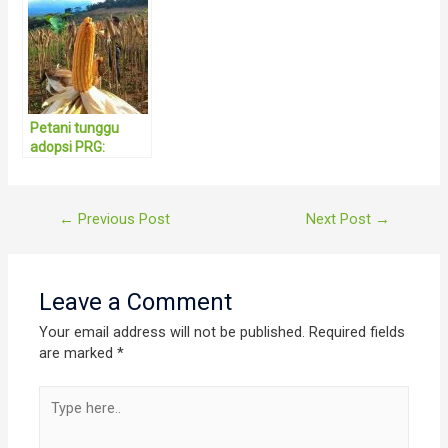
Dorong
Kesejahteraan
Petani untuk
Perkuat
Ketahanan
Pangan Nasional
Petani tunggu
adopsi PRG:
Jangan lagi guru
kalah kencang
berlari
Post
←
Previous Post
Next Post
→
navigation
Leave a Comment
Your email address will not be published.
Required fields
are marked
*
Type
here..