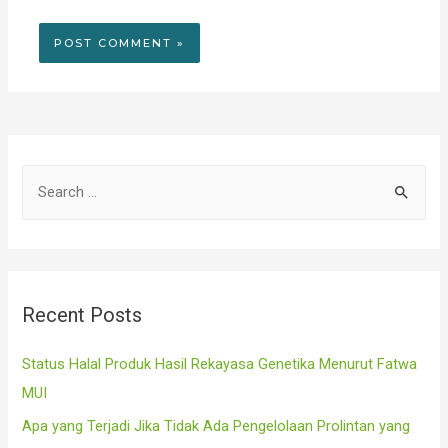
S
e
a
r
c
Recent Posts
h
f
Status Halal Produk Hasil Rekayasa Genetika Menurut Fatwa
o
MUI
r
Apa yang Terjadi Jika Tidak Ada Pengelolaan Prolintan yang
: