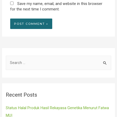
Save my name, email, and website in this browser
for the next time I comment.
S
e
a
r
c
Recent Posts
h
f
Status Halal Produk Hasil Rekayasa Genetika Menurut Fatwa
o
MUI