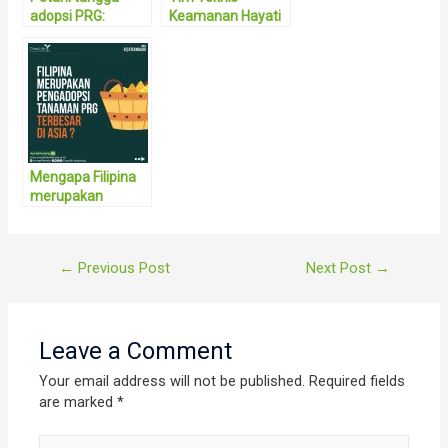
adopsi PRG:
Keamanan Hayati
Jangan lagi guru
PRG
kalah kencang
berlari
Mengapa Filipina
merupakan
negara
pengadopsi
tanaman PRG
Post
←
Previous Post
Next Post
→
terbesar di Asia?
navigation
Leave a Comment
Your email address will not be published.
Required fields
are marked
*
Type