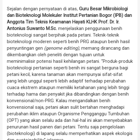
Sejalan dengan pernyataan di atas,
Guru Besar Mikrobiologi
dan Bioteknologi Molekuler Institut Pertanian Bogor (IPB) dan
Anggota Tim Teknis Keamanan Hayati KLHK Prof. Dr. Ir.
Antonius Suwanto M.Sc.
menjelaskan penggunaan benih
bioteknologi sangat berpihak pada petani. Teknik-teknik
bioteknologi moderen seperti benih PRG ataupun benih hasil
penyuntingan gen
(genome editing),
memang dirancang dan
dikembangkan oleh peneliti dengan tujuan untuk
meminimalisir potensi hasil kehilangan petani. “Produk-produk
bioteknologi pertanian seperti benih ini sangat berguna bagi
petani kecil, karena tanaman akan mempunyai sifat-sifat
yang lebih unggul seperti lebih adaptif terhadap perubahan
cuaca ekstrem ataupun memiliki ketahanan yang lebih tinggi
terhadap hama dan penyakit jika dibandingkan dengan benih
konvensional/non-PRG. Kalau mengandalkan benih
konvensional saja, petani akan sulit bertahan menghadapi
perubahan iklim ataupun Organisme Pengganggu Tumbuhan
(OPT) yang akan selalu ada dan hal-hal ini akan menyebabkan
penurunan hasil panen dari petani. Tentu saja pengelolaan
(bioteknologi) di lapang selalu memperhatikan aspek ekologis
dan
sustainability
,” jelasnya.