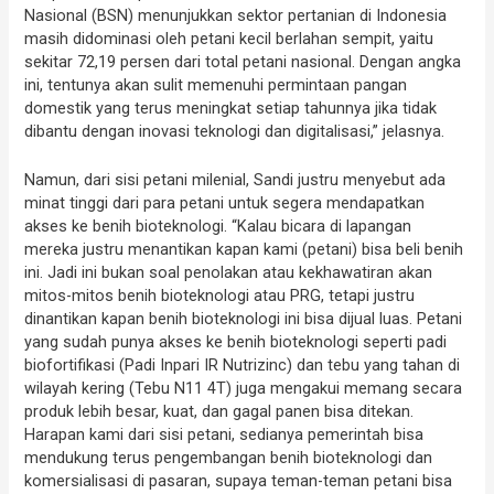
Nasional (BSN) menunjukkan sektor pertanian di Indonesia
masih didominasi oleh petani kecil berlahan sempit, yaitu
sekitar 72,19 persen dari total petani nasional. Dengan angka
ini, tentunya akan sulit memenuhi permintaan pangan
domestik yang terus meningkat setiap tahunnya jika tidak
dibantu dengan inovasi teknologi dan digitalisasi,” jelasnya.
Namun, dari sisi petani milenial, Sandi justru menyebut ada
minat tinggi dari para petani untuk segera mendapatkan
akses ke benih bioteknologi. “Kalau bicara di lapangan
mereka justru menantikan kapan kami (petani) bisa beli benih
ini. Jadi ini bukan soal penolakan atau kekhawatiran akan
mitos-mitos benih bioteknologi atau PRG, tetapi justru
dinantikan kapan benih bioteknologi ini bisa dijual luas. Petani
yang sudah punya akses ke benih bioteknologi seperti padi
biofortifikasi (Padi Inpari IR Nutrizinc) dan tebu yang tahan di
wilayah kering (Tebu N11 4T) juga mengakui memang secara
produk lebih besar, kuat, dan gagal panen bisa ditekan.
Harapan kami dari sisi petani, sedianya pemerintah bisa
mendukung terus pengembangan benih bioteknologi dan
komersialisasi di pasaran, supaya teman-teman petani bisa