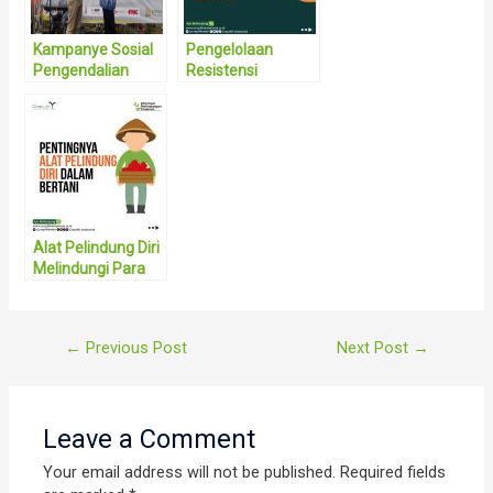
Kampanye Sosial
Pengelolaan
Pengendalian
Resistensi
Hama dan
Tanaman Kentang
Penyakit Terpadu
Pada Bawang
Merah
Alat Pelindung Diri
Melindungi Para
Petani
Post
←
Previous Post
Next Post
→
navigation
Leave a Comment
Your email address will not be published.
Required fields