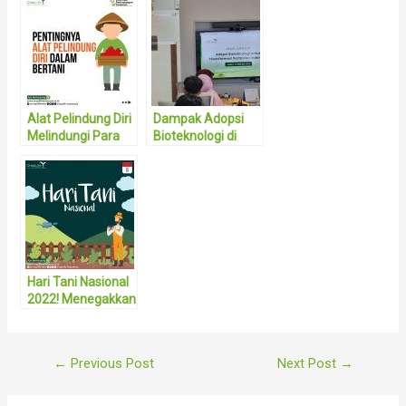
Alat Pelindung Diri
Dampak Adopsi
Melindungi Para
Bioteknologi di
Petani
Sektor Pertanian:
Dorong
Kesejahteraan
Petani untuk
Perkuat
Ketahanan
Pangan Nasional
Hari Tani Nasional
2022! Menegakkan
Kedaulatan
Pangan dan
Memajukan
Post
←
Previous Post
Next Post
→
Kesejahteraan
navigation
Petani Indonesia!